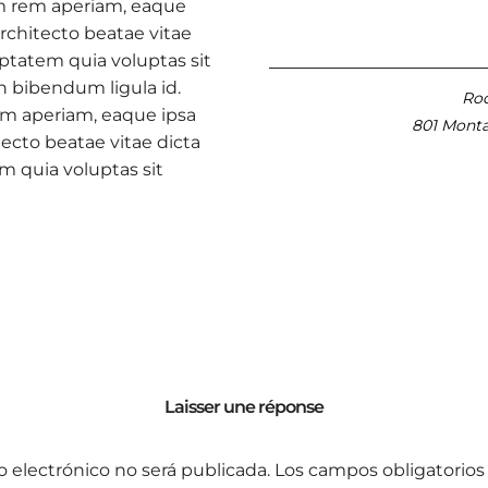
m rem aperiam, eaque
 architecto beatae vitae
ptatem quia voluptas sit
h bibendum ligula id.
Roo
m aperiam, eaque ipsa
801 Monta
itecto beatae vitae dicta
 quia voluptas sit
Laisser une réponse
o electrónico no será publicada.
Los campos obligatorio