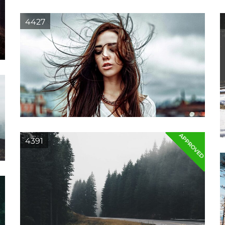
4427
APPROVED
4391