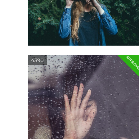
APPROV
4390