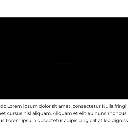
Photo Proofing
Client:
John Philipe
Date:
September 21, 2015
 do.Lorem ipsum dolor sit amet, consectetur Nulla fringil
 cursus nisl aliquam. Aliquam et elit eu nunc rhoncus vi
 purus Lorem ipsum dosectetur adipisicing elit at leo d