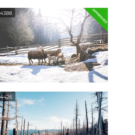
APPROVED
4388
4426