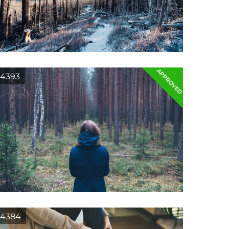
APPROVED
4393
4384