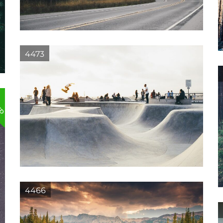
4473
ED
4466