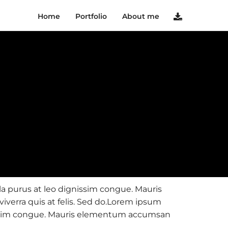
Home
Portfolio
About me
la purus at leo dignissim congue. Mauris
verra quis at felis. Sed do.Lorem ipsum
ignissim congue. Mauris elementum accumsan